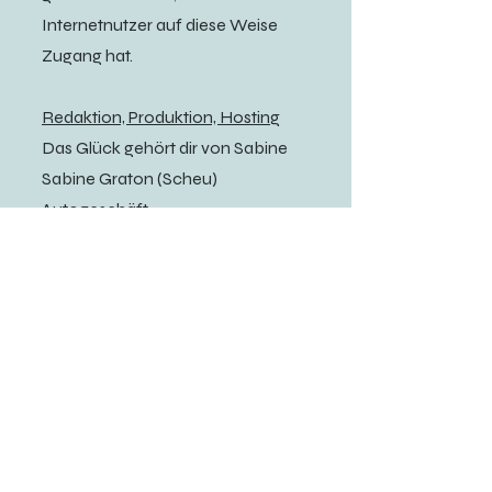
Internetnutzer auf diese Weise
Zugang hat.
Redaktion, Produktion, Hosting
Das Glück gehört dir von Sabine
Sabine Graton (Scheu)
Autogeschäft
SIRET 443 769 351 00026
Hauptsitz: 1688 Kreuzfahrtroute
83460 Les Arcs
E-Mail-Adresse:
a.toi.le.bonheur@gmail.com
Telefon: +(33)6 77 92 84 67
Von WIX gehostete Website
Publikationsleiterin: Sabine Graton
Webmaster: Sabine Graton