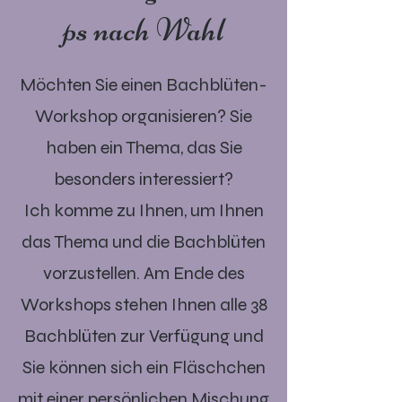
ps nach Wahl
Möchten Sie einen Bachblüten-
Workshop organisieren? Sie
haben ein Thema, das Sie
besonders interessiert?
Ich komme zu Ihnen, um Ihnen
das Thema und die Bachblüten
vorzustellen. Am Ende des
Workshops stehen Ihnen alle 38
Bachblüten zur Verfügung und
Sie können sich ein Fläschchen
mit einer persönlichen Mischung