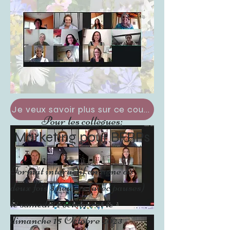
Je veux savoir plus sur ce cours
Pour les collègues:
Marketing pour BFRPs
Format interactif en ligne de
deux fois 3 heures (avec pauses)
le samedi 14 octobre et le
dimanche 15 Octobre 2023